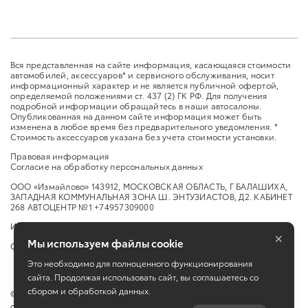
Вся представленная на сайте информация, касающаяся стоимости
автомобилей, аксессуаров* и сервисного обслуживания, носит
информационный характер и не является публичной офертой,
определяемой положениями ст. 437 (2) ГК РФ. Для получения
подробной информации обращайтесь в наши автосалоны.
Опубликованная на данном сайте информация может быть
изменена в любое время без предварительного уведомления. *
Стоимость аксессуаров указана без учета стоимости установки.
Правовая информация
Согласие на обработку персональных данных
ООО «Измайлово» 143912, МОСКОВСКАЯ ОБЛАСТЬ, Г БАЛАШИХА,
ЗАПАДНАЯ КОММУНАЛЬНАЯ ЗОНА Ш. ЭНТУЗИАСТОВ, Д2. КАБИНЕТ
268 АВТОЦЕНТР №1 +74957309000
Изменить настройку cookies
×
Мы используем файлы cookie
Сбросить cookie
Это необходимо для полноценного функционирования
сайта. Продолжая использовать сайт, вы соглашаетесь со
сбором и обработкой данных.
©
2026
ООО "Измайлово" ш. Энтузиастов, 2, Балашиха, Московская
обл.