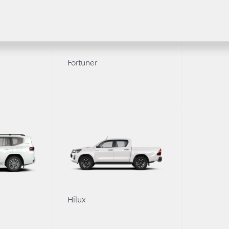
Fortuner
0
Hilux
реализации отзывной кампании по замене газогенерато