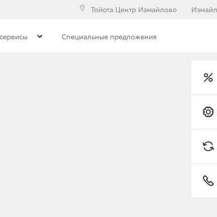
Тойота Центр Измайлово
Измай
сервисы
Специальные предложения
ЗЫВНОЙ КАМПАНИИ Д
YOTA AVENSIS
Toyota C-HR