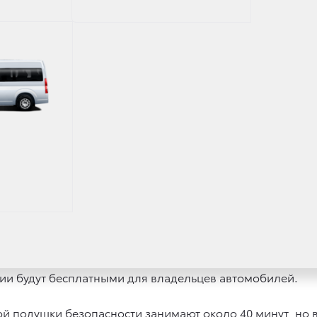
ании согласована с Федеральным агентством по техни
овлено тем, что на некоторых автомобилях Toyota Aven
ость уменьшения плотности вещества пиропатрона с те
ающей среды и влажности. При такой ситуации возможн
рии с деградированным веществом может привести к ра
газогенератора через подушку безопасности в салон а
жиров автомобиля.
 Тойота будут приглашены владельцы 22 712 автомобилей
ода, для проведения работ по замене газогенератора во
нии будут бесплатными для владельцев автомобилей.
кой подушки безопасности занимают около 40 минут, но