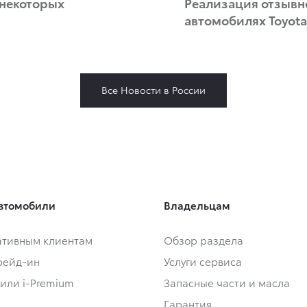
 некоторых
Реализация отзывн
автомобилях Toyota
Все Новости в России
втомобили
Владельцам
тивным клиентам
Обзор раздела
Трейд-ин
Услуги сервиса
или i-Premium
Запасные части и масла
Гарантия