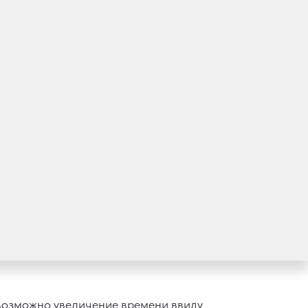
ческому регулированию и метрологии
sis, оборудованных водительскими
чением времени из-за воздействия
а деградация вещества пиропатрона.
зрушению корпуса газогенератора и,
втомобиля, что в свою очередь, может
 Toyota Avensis, произведенных в период
дительской подушки безопасности.
 возможно увеличение времени ввиду