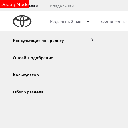
Debug Mode
Покупателям
Владельцам
Модельный ряд
Финансовые 
Дилерский центр
Новости
Консультация по кредиту
Онлайн-одобрение
РЕАЛИЗАЦИЯ ОТ
Калькулятор
АВТОМОБИЛЕЙ TO
Corolla
Camry
Обзор раздела
28 февраля 2023 г.
Поделиться