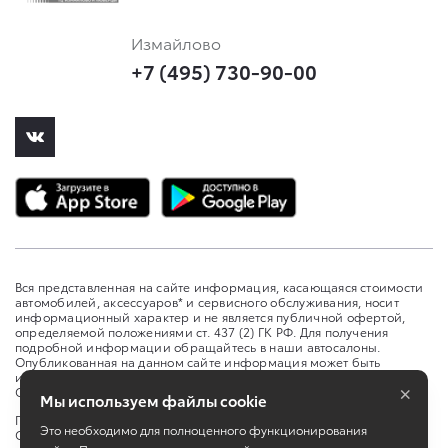
Измайлово
+7 (495) 730-90-00
Вся представленная на сайте информация, касающаяся стоимости
автомобилей, аксессуаров* и сервисного обслуживания, носит
информационный характер и не является публичной офертой,
определяемой положениями ст. 437 (2) ГК РФ. Для получения
подробной информации обращайтесь в наши автосалоны.
Опубликованная на данном сайте информация может быть
изменена в любое время без предварительного уведомления. *
×
Стоимость аксессуаров указана без учета стоимости установки.
Мы используем файлы cookie
Правовая информация
Это необходимо для полноценного функционирования
Согласие на обработку персональных данных