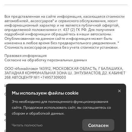
Вся представленная на сайте информация, касающаяся стоимости
автомобилей, аксессуаров* и сервисного обслуживания, носит
информационный характер и не является публичной офертой,
определяемой положениями ст. 437 (2) ГК РФ. Для получения
подробной информации обращайтесь в наши автосалоны.
Опубликованная на данном сайте информация может быть
изменена в любое время без предварительного уведомления. *
Стоимость аксессуаров указана без учета стоимости установки.
Правовая информация
Согласие на обработку персональных данных
ООО «Измайлово» 143912, МОСКОВСКАЯ ОБЛАСТЬ, Г БАЛАШИХА,
ЗАПАДНАЯ КОММУНАЛЬНАЯ ЗОНА Ш. ЭНТУЗИАСТОВ, Д2. КАБИНЕТ
268 АВТОЦЕНТР №1 +74957309000
Изменить настройку cookies
×
Мы используем файлы cookie
Сбросить cookie
Это необходимо для полноценного функционирования
сайта. Продолжая использовать сайт, вы соглашаетесь со
сбором и обработкой данных.
©
2026
ООО "Измайлово" ш. Энтузиастов, 2, Балашиха, Московская
обл.
Согласен
Читать полностью
Работает на технологиях
TradeDealer