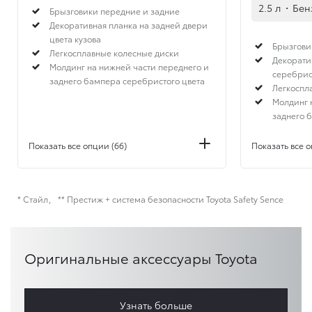
2.5 л
·
Бен
Брызговики передние и задние
Декоративная планка на задней двери
цвета кузова
Брызгови
Легкосплавные колесные диски
Декорати
Молдинг на нижней части переднего и
серебрис
заднего бампера серебристого цвета
Легкоспл
Молдинг 
заднего 
Показать все опции (66)
Показать все о
* Стайл
** Престиж + система безопасности Toyota Safety Sence
Оригинальные аксессуары Toyota
Узнать больше