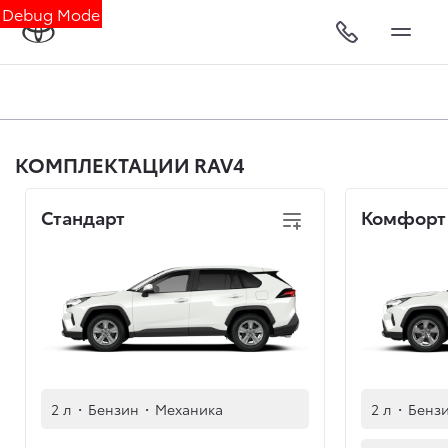
Debug Mode
КОМПЛЕКТАЦИИ RAV4
Стандарт
Комфорт
2 л
·
Бензин
·
Механика
2 л
·
Бенз